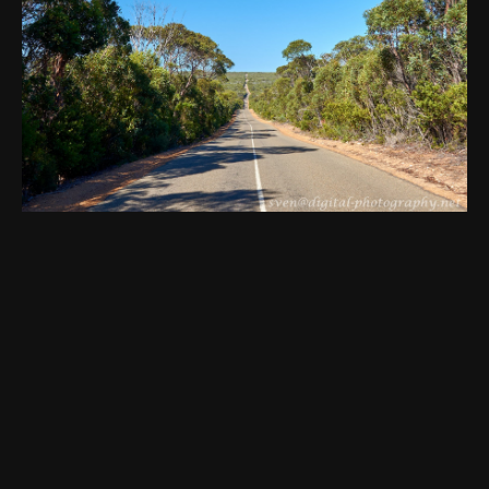
2018 Kangaroo Island
NIKON D7200 Nikon AF-S DX NIKKOR 16-80mm f/2.8-
4E ED VR
ISO 100 1/200s f/5 16mm